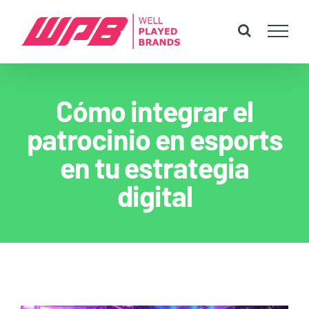
Skip
to
content
Cómo integrar el
patrocinio en esports
en tu estrategia
digital